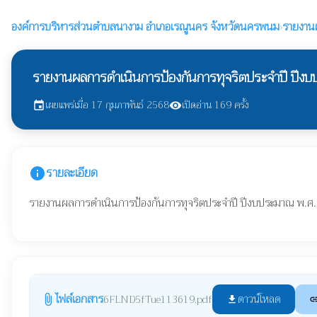
องค์การบริหารส่วนตำบลนางาม
อำเภอเรณูนคร จังหวัดนครพนม
›
รายงานผ
รายงานผลการดำเนินการป้องกันการทุจริตประจำปี ปีง
เผยแพร่เมื่อ 17 กุมภาพันธ์ 2568
เปิดอ่าน 169 ครั้ง
event
visibility
รายละเอียด
info
รายงานผลการดำเนินการป้องกันการทุจริตประจำปี ปีงบประมาณ พ.
ไฟล์เอกสาร
ดาวน์โหลด
6FLND5fTue113619.pdf
attach_file
file_download
li