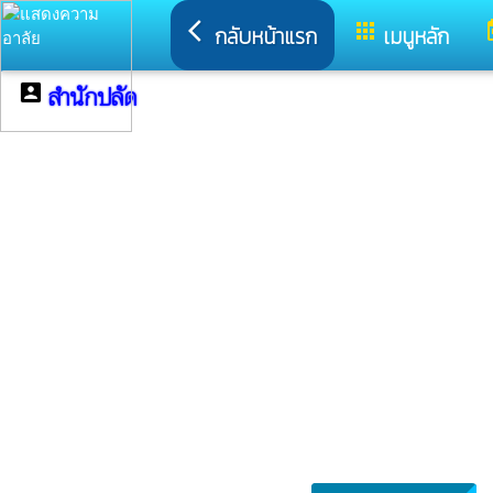
arrow_back_ios
apps
t
กลับหน้าแรก
เมนูหลัก
สำนักปลัด
account_box