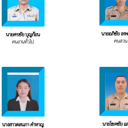
นายอภิชัย เท
นายศรชัย บุญก้อน
คนสวน
คนงานทั่วไป
นายโชคชัย แส
นางสาวดลนภา คำหาญ