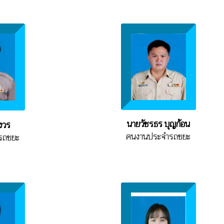
นายวัชรธร บุญก้อน
งวร
คนงานประจำรถขยะ
รถขยะ