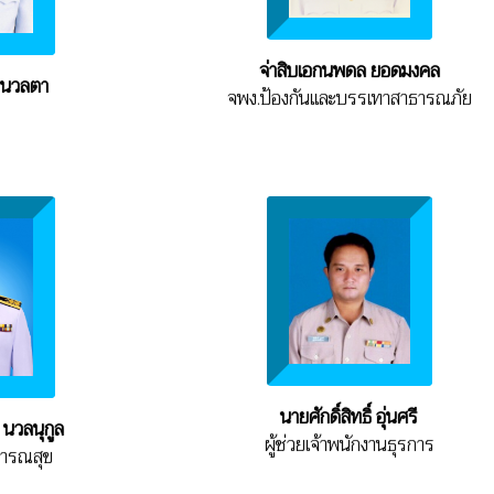
จ่าสิบเอกนพดล ยอดมงคล
์ นวลตา
จพง.ป้องกันและบรรเทาสาธารณภัย
นายศักดิ์สิทธิ์ อุ่นศรี
นวลนุกูล
ผู้ช่วยเจ้าพนักงานธุรการ
ธารณสุข