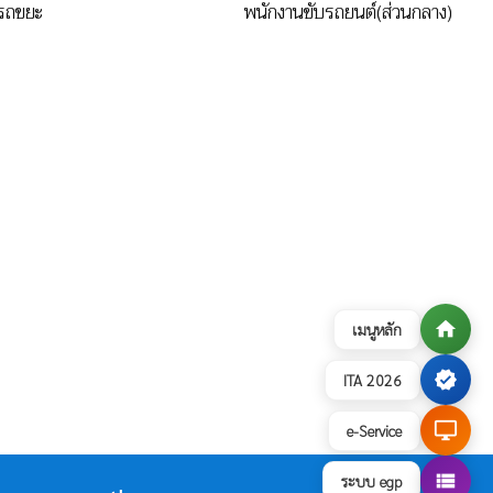
รถขยะ
พนักงานขับรถยนต์(ส่วนกลาง)
home
เมนูหลัก
verified
ITA 2026
desktop_windows
e-Service
view_list
ระบบ egp